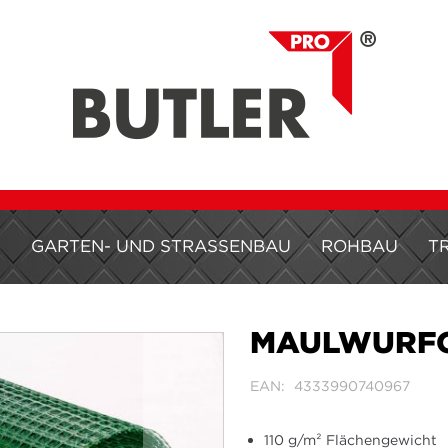
H
GARTEN- UND STRASSENBAU
ROHBAU
T
MAULWURFG
EAN
4333990740967
110 g/m² Flächengewicht