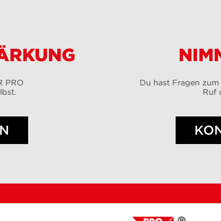
TÄRKUNG
NIM
ER PRO
Du hast Fragen zum
lbst.
Ruf 
EN
KO