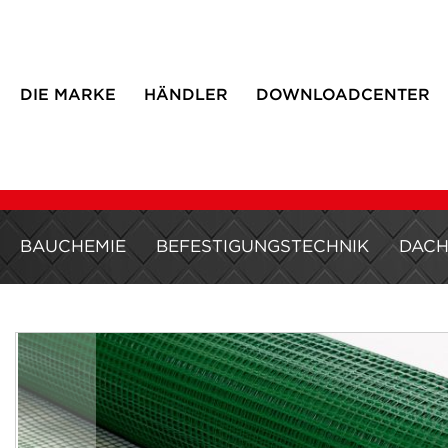
DIE MARKE
HÄNDLER
DOWNLOADCENTER
BAUCHEMIE
BEFESTIGUNGSTECHNIK
DAC
Zum
Ende
der
Bildergalerie
springen