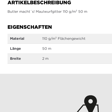
ARTIKELBESCHREIBUNG
Bildergalerie
springen
Butler macht´s! Maulwurfgitter 110 g/m² 50 m
EIGENSCHAFTEN
Mehr
Material
110 g/m² Flächengewicht
Informationen
Länge
50 m
Breite
2 m