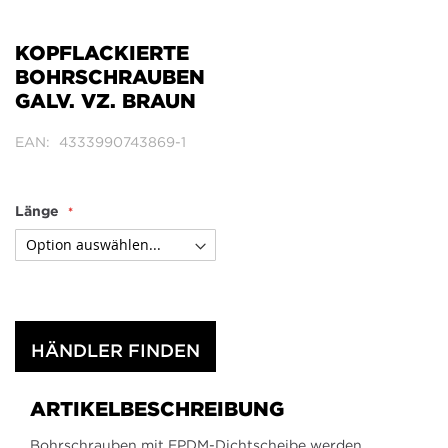
Zum
Anfang
der
KOPFLACKIERTE
Bildergalerie
BOHRSCHRAUBEN
springen
GALV. VZ. BRAUN
EAN
4333990743869-1
Länge
HÄNDLER FINDEN
ARTIKELBESCHREIBUNG
Bohrschrauben mit EPDM-Dichtscheibe werden