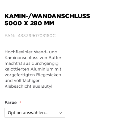
Zum
Anfang
der
KAMIN-/WANDANSCHLUSS
Bildergalerie
5000 X 280 MM
springen
EAN
4333990703160C
Hochflexibler Wand- und
Kaminanschluss von Butler
macht's! aus durchgängig
kalottierten Aluminium mit
vorgefertigten Biegesicken
und vollflächiger
Klebeschicht aus Butyl.
Farbe