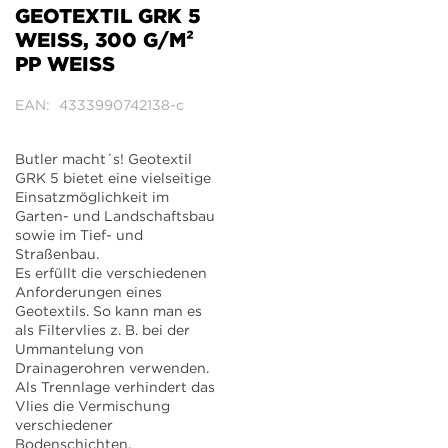
der
GEOTEXTIL GRK 5
Bildergalerie
WEISS, 300 G/M²
springen
PP WEISS
EAN
4333990742138-c
Butler macht´s! Geotextil
GRK 5 bietet eine vielseitige
Einsatzmöglichkeit im
Garten- und Landschaftsbau
sowie im Tief- und
Straßenbau.
Es erfüllt die verschiedenen
Anforderungen eines
Geotextils. So kann man es
als Filtervlies z. B. bei der
Ummantelung von
Drainagerohren verwenden.
Als Trennlage verhindert das
Vlies die Vermischung
verschiedener
Bodenschichten.