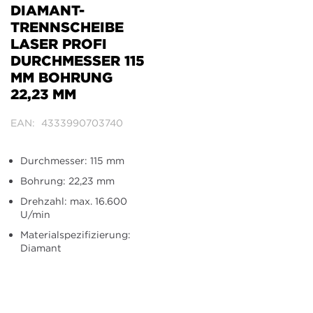
der
DIAMANT-
Bildergalerie
TRENNSCHEIBE
springen
LASER PROFI
DURCHMESSER 115
MM BOHRUNG
22,23 MM
EAN
4333990703740
Durchmesser: 115 mm
Bohrung: 22,23 mm
Drehzahl: max. 16.600
U/min
Materialspezifizierung:
Diamant