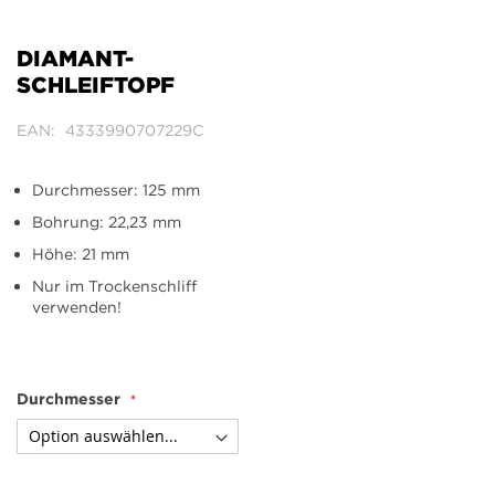
Zum
Anfang
der
DIAMANT-
Bildergalerie
SCHLEIFTOPF
springen
EAN
4333990707229C
Durchmesser: 125 mm
Bohrung: 22,23 mm
Höhe: 21 mm
Nur im Trockenschliff
verwenden!
Durchmesser