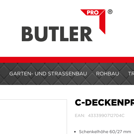
H
GARTEN- UND STRASSENBAU
ROHBAU
T
C-DECKENP
EAN
4333990712704C
Schenkelhöhe 60/27 mm