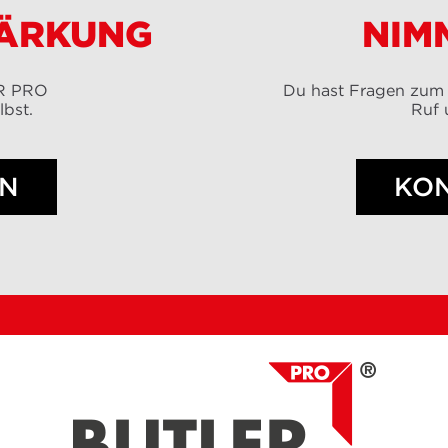
TÄRKUNG
NIM
ER PRO
Du hast Fragen zum
lbst.
Ruf 
EN
KO