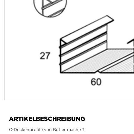
Zum
Anfang
der
ARTIKELBESCHREIBUNG
Bildergalerie
springen
C-Deckenprofile von Butler machts'!