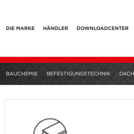
DIE MARKE
HÄNDLER
DOWNLOADCENTER
BAUCHEMIE
BEFESTIGUNGSTECHNIK
DAC
Zum
Ende
der
Bildergalerie
springen