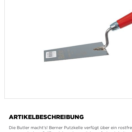
Zum
Anfang
der
ARTIKELBESCHREIBUNG
Bildergalerie
springen
Die Butler macht's! Berner Putzkelle verfügt über ein rostfre