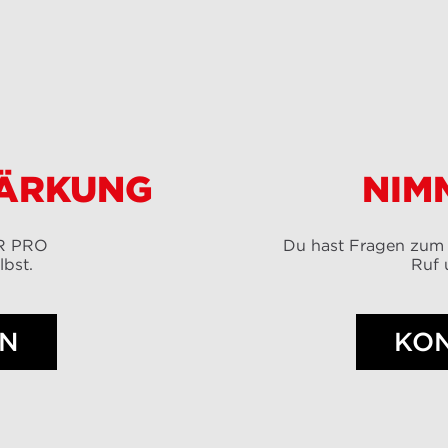
TÄRKUNG
NIM
ER PRO
Du hast Fragen zum
lbst.
Ruf 
EN
KO