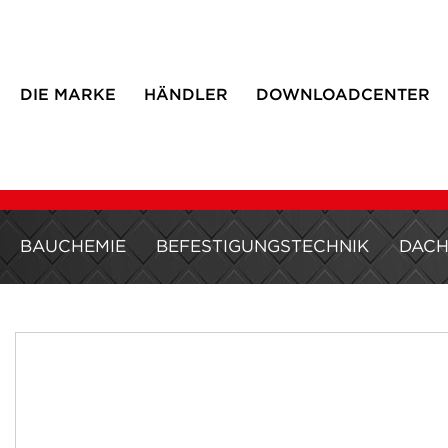
DIE MARKE
HÄNDLER
DOWNLOADCENTER
BAUCHEMIE
BEFESTIGUNGSTECHNIK
DAC
Zum
Ende
der
Bildergalerie
springen