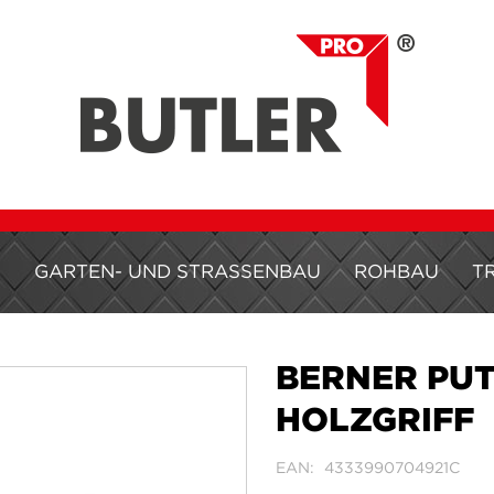
H
GARTEN- UND STRASSENBAU
ROHBAU
T
BERNER PUT
HOLZGRIFF
EAN
4333990704921C